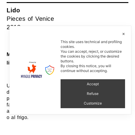
Lido
Pieces of Venice
2018
✕
This site uses technical and profiling
cookies.
You can accept, reject, or customize
Macchinina con luce / Toy car with integrated
the cookies by clicking the desired
buttons.
light
By closing this notice, you will
continue without accepting.
Accept
Una macchinina la cui ruota di scorta si stacca e
diventa una piccola lucina tascabile, un segna-
Refuse
passo, che ci accompagna nel buio. Un oggetto che
Customize
facilita l’interazione tra nonni, genitori e bambini, ma
anche un alleato per scorribande notturne al bagno
o al frigo.