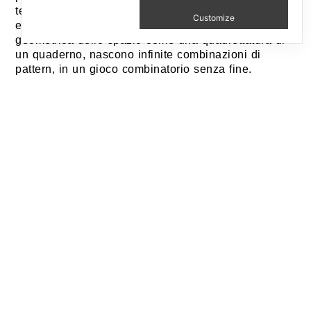
testimoni di una stratificazione temporale ed
Customize
esperienziale….così partendo da una partizione
geometrica dello spazio come una quadrettatura di
un quaderno, nascono infinite combinazioni di
pattern, in un gioco combinatorio senza fine.
Under the plaster on the walls of an old house, one
often finds the traces of a more or less recent past:
a coat of blue paint, a bit of wallpaper, or an old
fresco. Walls are witnesses of a temporal and
experiential stratification … so starting from a
geometric partition of the space, like graph paper in
a notebook, infinite combinations of patterns are
born in an endless combinatorial game.