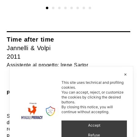
Time after time
Jannelli & Volpi
2011
Assistente al progetto: Irene Sartor
✕
This site uses technical and profiling
cookies.
You can accept, reject, or customize
Pattern per carta da parati / Wallpaper pattern
the cookies by clicking the desired
buttons.
By closing this notice, you will
continue without accepting.
Sovente capita di scorgere sotto l’intonaco dei muri
di una casa la traccia di un passato più o meno
Accept
recente: una mano di pittura azzurra, una carta da
Refuse
parati, oppure un vecchio affresco. I muri sono