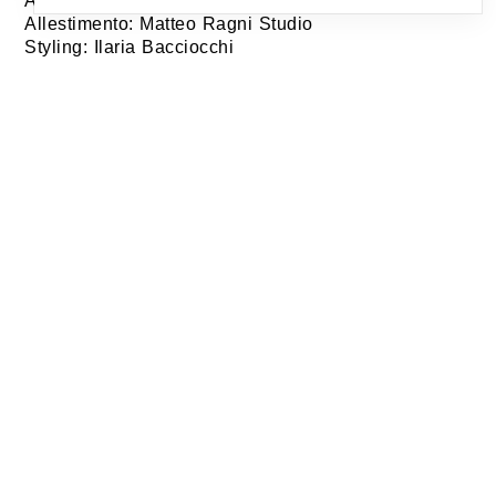
Art Direction: Matteo Ragni
Allestimento: Matteo Ragni Studio
Styling: Ilaria Bacciocchi
The new collections are presented against a
backdrop featuring blue tones and fabric partitions,
making the space more osmotic and lighter, all of
which complements the company’s complete
dedication to the contract sector.
Art Direction: Matteo Ragni
Stand design: Matteo Ragni Studio
Styling: Ilaria Bacciocchi