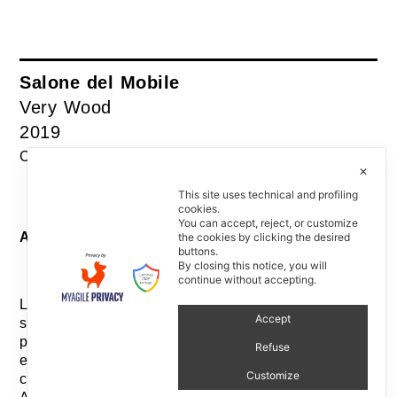
Salone del Mobile
Very Wood
2019
Con Chiara Moreschi
✕
This site uses technical and profiling
cookies.
You can accept, reject, or customize
Allestimento / Trade fair stand design
the cookies by clicking the desired
buttons.
By closing this notice, you will
continue without accepting.
Le nuove collezioni vengono presentate in una
Accept
scenografia caratterizzata da tonalità blu con
partizioni tessili che rendolo lo spazio più osmotico
Refuse
e leggero, nel rispetto della vocazione 100%
Customize
contract dell’azienda.