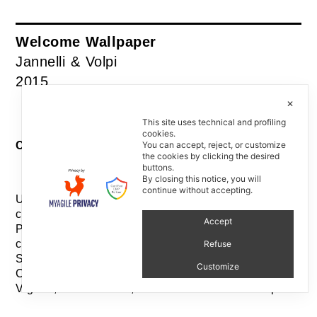
Welcome Wallpaper
Jannelli & Volpi
2015
✕
This site uses technical and profiling
cookies.
You can accept, reject, or customize
Curatela / Curation
the cookies by clicking the desired
buttons.
By closing this notice, you will
continue without accepting.
Un invito speciale: 8 stylist per 8 set, piccoli mondi
che rappresentino l’essenza dell’accoglienza.
Accept
Piccole finestre sul tema decoro e il piacere di
condividerne il sorprendente risultato.
Refuse
Stylist: Elisa Musso, Vanessa Pisk, Roberto
Customize
Ciminaghi, Bruno Tarsia, Studiopepe, Elisabetta
Viganò, Irene Baratto, Creativelab Jannelli&Volpi.